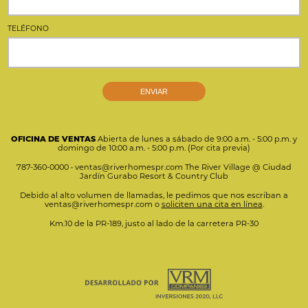
TELÉFONO
OFICINA DE VENTAS
Abierta de lunes a sábado de 9:00 a.m. - 5:00 p.m.
y
domingo de 10:00 a.m. - 5:00 p.m. (Por cita previa)
787-360-0000
•
ventas@riverhomespr.com
The River Village @ Ciudad
Jardín Gurabo Resort & Country Club
Debido al alto volumen de llamadas, le pedimos que nos escriban a
ventas@riverhomespr.com
o
soliciten una cita en línea
.
Km.10 de la PR-189, justo al lado de la carretera PR-30